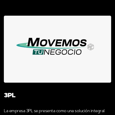
3PL
La empresa 3PL se presenta como una solución integral